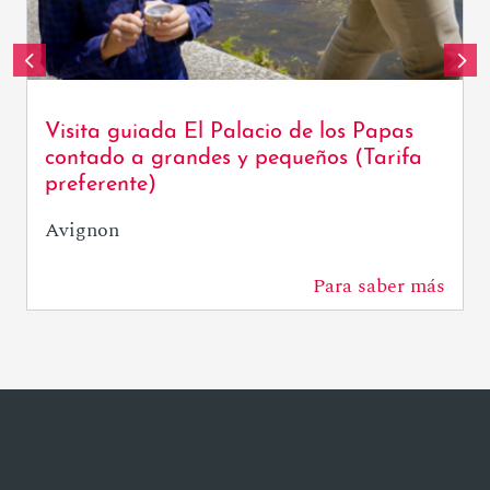
Visita guiada El Palacio de los Papas
contado a grandes y pequeños (Tarifa
preferente)
Avignon
Para saber más
0 m