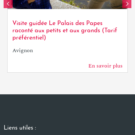
Visite guidée Le Palais des Papes
raconté aux petits et aux grands (Tarif
préférentiel)
Avignon
En savoir plus
0 m
Liens utiles :