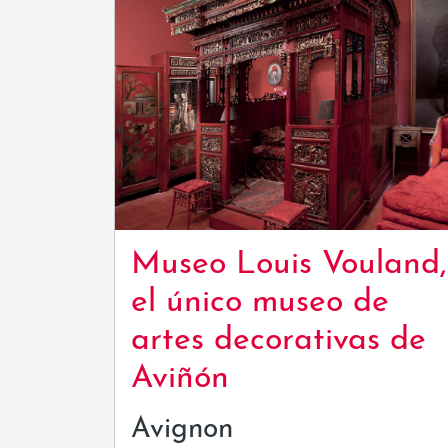
Museo Louis Vouland,
el único museo de
artes decorativas de
Aviñón
Avignon