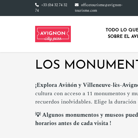
Ir al contenido principal
+33 (0)4 32 74 32
officetourisme@avignon-
74
tourisme.com
TODO LO QUE
SOBRE EL AV
LOS MONUMENTO
¡Explora Aviñón y Villeneuve-lès-Avigno
cultura con acceso a 11 monumentos y mus
recuerdos inolvidables. Elige la duración 
💡 Algunos monumentos y museos pueden
horarios antes de cada visita !