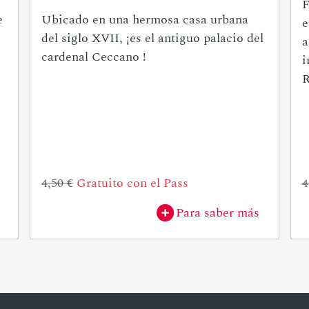
F
e
Ubicado en una hermosa casa urbana
e
del siglo XVII, ¡es el antiguo palacio del
a
cardenal Ceccano !
i
R
4,50 €
Gratuito con el Pass
4
Para saber más