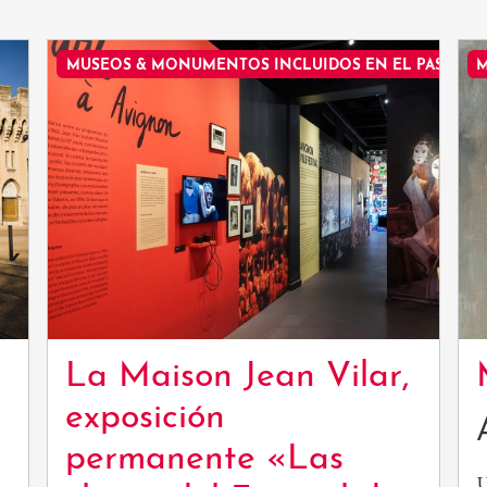
MUSEOS & MONUMENTOS INCLUIDOS EN EL PASE
M
La Maison Jean Vilar,
exposición
permanente «Las
U