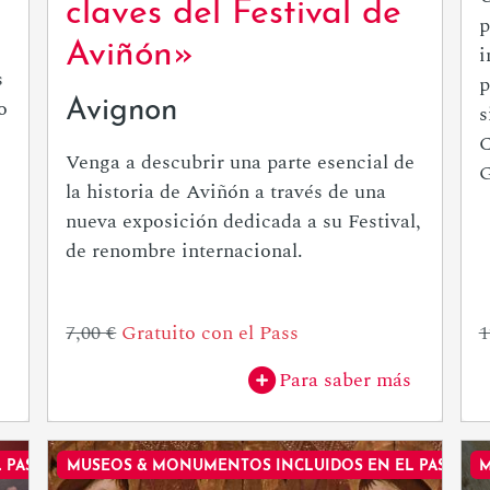
claves del Festival de
p
Aviñón»
i
s
p
o
Avignon
s
C
Venga a descubrir una parte esencial de
G
la historia de Aviñón a través de una
nueva exposición dedicada a su Festival,
de renombre internacional.
7,00 €
Gratuito con el Pass
1
Para saber más
 PASE
MUSEOS & MONUMENTOS INCLUIDOS EN EL PASE
M