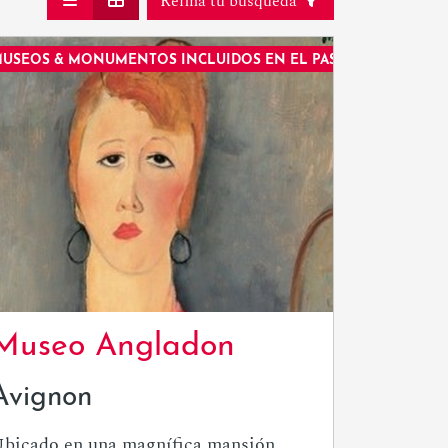
Refina tu búsqueda
USEOS & MONUMENTOS INCLUIDOS EN EL PASE
Museo Angladon
Avignon
bicado en una magnífica mansión