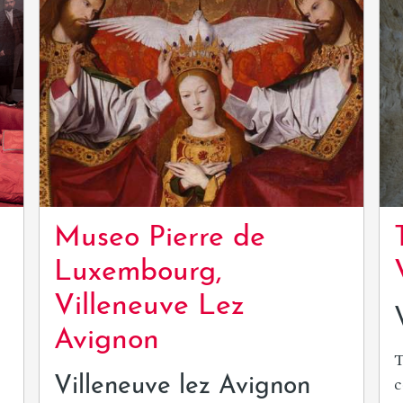
Museo Pierre de
Luxembourg,
Villeneuve Lez
Avignon
T
c
Villeneuve lez Avignon