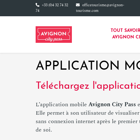
Aller au contenu principal
+33 (0)4 32 74 32
officetourisme@avignon-
74
tourisme.com
TOUT SAVOIR
AVIGNON CI
APPLICATION M
Téléchargez l'applicati
L’application mobile
Avignon City Pass
e
Elle permet à son utilisateur de visualise
sans connexion internet après le premier t
de soi.