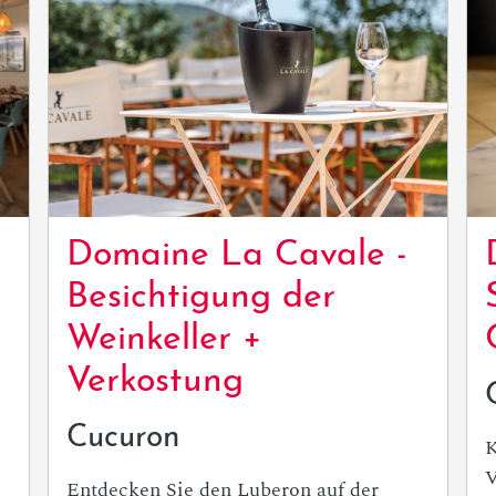
Domaine La Cavale -
Besichtigung der
Weinkeller +
Verkostung
Cucuron
K
V
Entdecken Sie den Luberon auf der