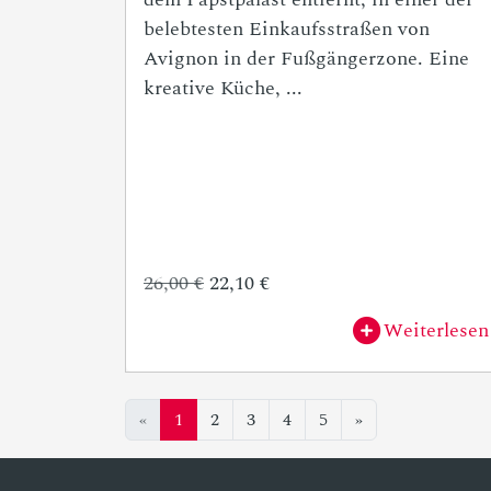
belebtesten Einkaufsstraßen von
Avignon in der Fußgängerzone. Eine
kreative Küche, ...
26,00 €
22,10 €
Weiterlesen
«
1
2
3
4
5
»