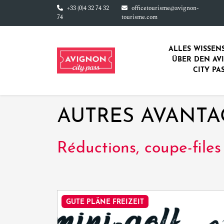
Direkt zum Inhalt
+33 (0)4 32 74 32
officetourisme@avignon-
74
tourisme.com
ALLES WISSEN
ÜBER DEN AV
CITY PA
AUTRES AVANTA
Réductions, coupe-files 
GUTE PLÄNE FREIZEIT