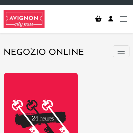
Vai al contenuto principale
NEGOZIO ONLINE