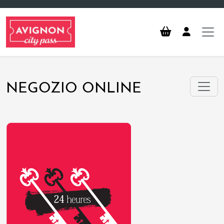
Vai al contenuto principale
NEGOZIO ONLINE