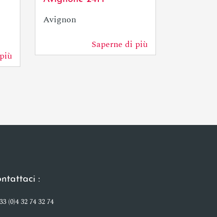
ore
Avignon
Avignon
Saperne di più
0 m
più
0 m
ntattaci :
33 (0)4 32 74 32 74