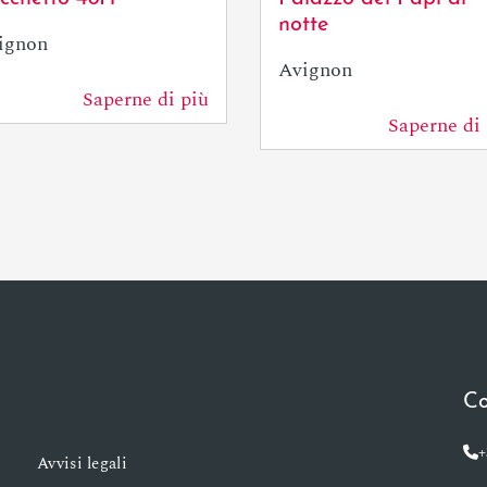
notte
ignon
Avignon
Saperne di più
0 m
Saperne di 
0 m
Co
+
Avvisi legali