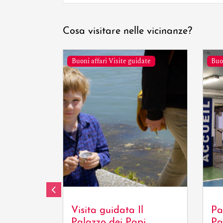
Cosa visitare nelle vicinanze?
Buoni affari Visite guidate
Buo
OT
Tour
Visita guidata Il
Pa
Palazzo dei Papi
Pa