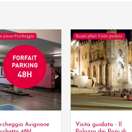
n piano Parcheggio
Buoni affari Visite guidate
resson / Avignon
isme
rcheggio Avignone
Visita guidata - Il
cchetto 48H
Palazzo dei Papi di