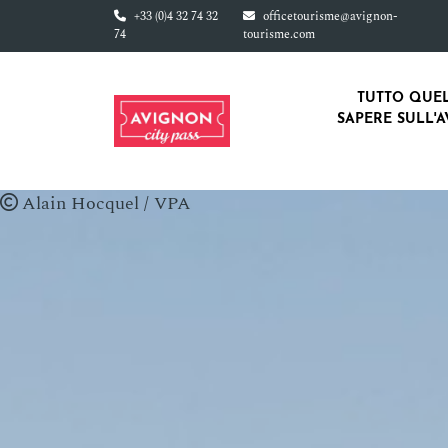
Vai al contenuto principale
+33 (0)4 32 74 32
officetourisme@avignon-
74
tourisme.com
TUTTO QUEL
SAPERE SULL'A
Alain Hocquel / VPA