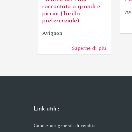
raccontato a grandi e
Av
piccini (Tariffa
preferenziale)
Avignon
Saperne di più
0 m
Link utili :
Condizioni generali di vendita