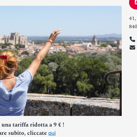
41,
84
una tariffa ridotta a 9 € !
are subito, cliccate
qui