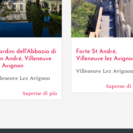
DCoullet / Avignon
Tourisme
ardini dell'Abbazia di
Forte St André,
n André, Villeneuve
Villeneuve lez Avigno
z Avignon
Villeneuve Lez Avignon
lleneuve Lez Avignon
Saperne di 
342 m
Saperne di più
236 m