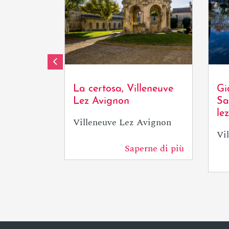
cloitre-saint-jean-alex-
nollet-la-chartreuse-1370064
La certosa, Villeneuve
Gi
Lez Avignon
Sa
le
Villeneuve Lez Avignon
Vi
Saperne di più
43 m