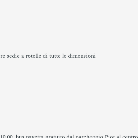
 sedie a rotelle di tutte le dimensioni
 10.00, bus navetta gratuito dal parcheggio Piot al centr