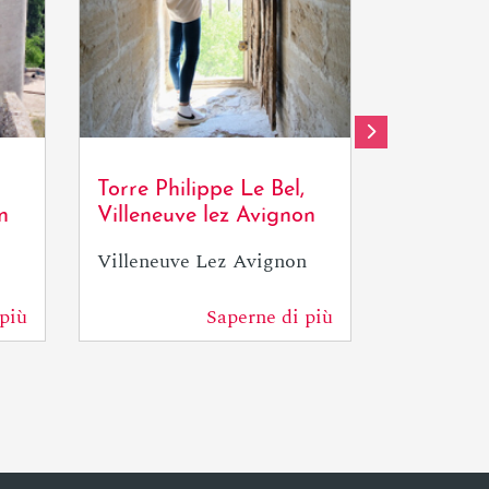
OTresson / Avignon
Tourisme
Torre Philippe Le Bel,
18 buche
n
Villeneuve lez Avignon
avventur
Pirati de
Villeneuve Lez Avignon
Avignon
più
Saperne di più
480 m
1,6 km