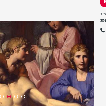
3 r
304