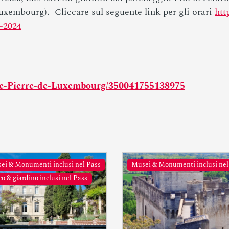
Luxembourg). Cliccare sul seguente link per gli orari
htt
e-2024
ée-Pierre-de-Luxembourg/350041755138975
ei & Monumenti inclusi nel Pass
Musei & Monumenti inclusi nel
o & giardino inclusi nel Pass