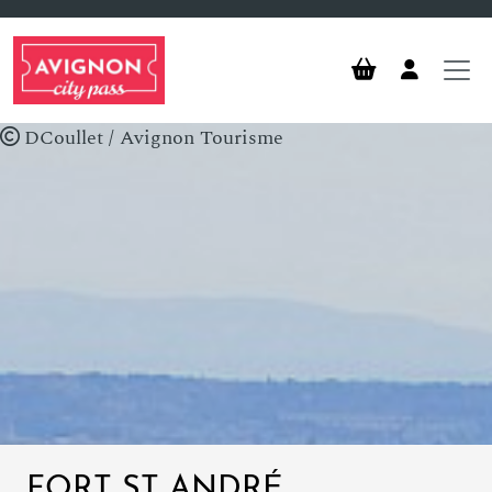
Aller au contenu principal
DCoullet / Avignon Tourisme
FORT ST ANDRÉ,