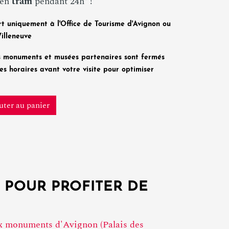
 en
tram
pendant 24h* !
rt uniquement à l'Office de Tourisme d'Avignon ou
Villeneuve
ns monuments et musées partenaires sont fermés
 les horaires avant votre visite pour optimiser
ter au panier
E POUR PROFITER DE
ux monuments d'Avignon (Palais des