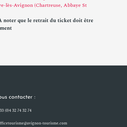
ve-lès-Avignon (Chartreuse, Abbaye St
A noter que le retrait du ticket doit être
ement
us contacter :
33 (0)4 32 74 32 74
fficetourisme@avignon-tourisme.com