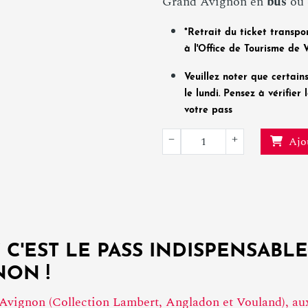
Grand Avignon en
bus
ou
*Retrait du ticket transpo
à l'Office de Tourisme de 
Veuillez noter que certai
le lundi. Pensez à vérifier
votre pass
−
+
Ajou
 C'EST LE PASS INDISPENSABL
NON !
d'Avignon (Collection Lambert, Angladon et Vouland), a