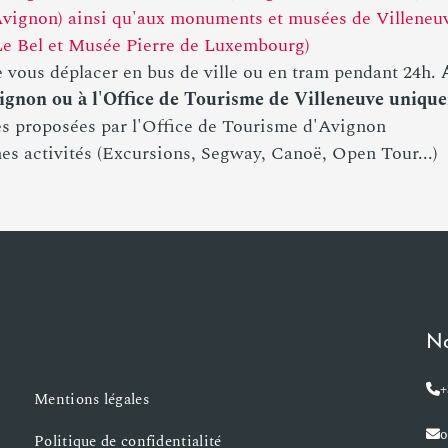
'Avignon) ainsi qu'aux monuments et musées de Villeneu
Le Bel et Musée Pierre de Luxembourg)
e vous déplacer en bus de ville ou en tram pendant 24h.
vignon ou à l'Office de Tourisme de Villeneuve uniqu
ées proposées par l'Office de Tourisme d'Avignon
nes activités (Excursions, Segway, Canoë, Open Tour...)
No
+
Mentions légales
o
Politique de confidentialité