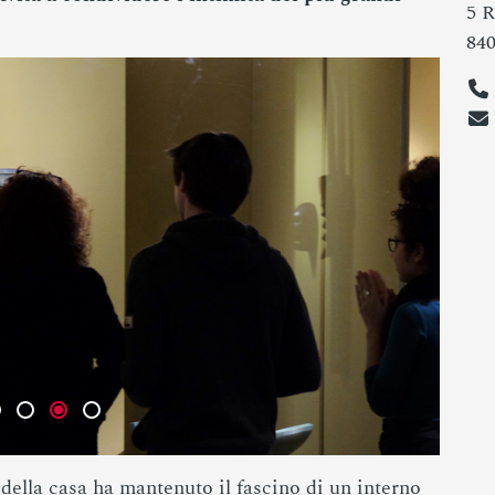
5 
84
 della casa ha mantenuto il fascino di un interno