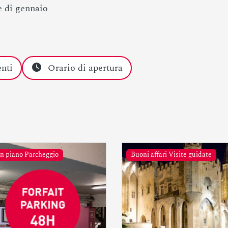
e di gennaio
nti
Orario di apertura
n piano Parcheggio
Buoni affari Visite guidate