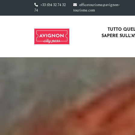
Vai al contenuto principale
+33 (0)4 32 74 32
officetourisme@avignon-
74
tourisme.com
TUTTO QUEL
SAPERE SULL'A