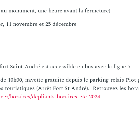
s au monument, une heure avant la fermeture)
s au monument, une heure avant la fermeture)
1er, 11 novembre et 25 décembre
ort Saint-André est accessible en bus avec la ligne 5.
de 10h00, navette gratuite depuis le parking relais Piot 
s touristiques (Arrêt Fort St André). Retrouvez les horai
acer/horaires/depliants-horaires-ete-2024