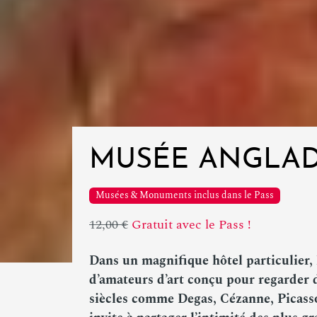
MUSÉE ANGLA
Musées & Monuments inclus dans le Pass
12,00 €
Gratuit avec le Pass !
Dans un magnifique hôtel particulier,
d’amateurs d’art conçu pour regarder
siècles comme Degas, Cézanne, Picass