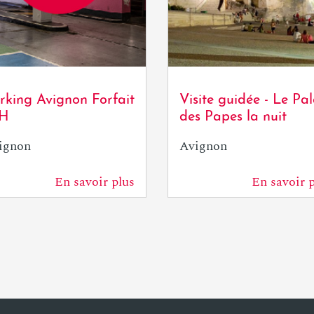
resson / Avignon
isme
rking Avignon Forfait
Visite guidée - Le Pal
8H
des Papes la nuit
ignon
Avignon
En savoir plus
En savoir 
122 m
122 m