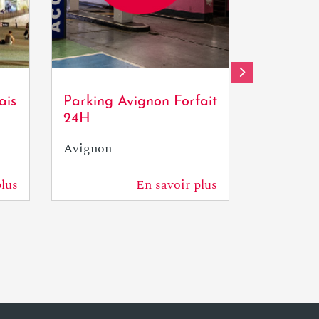
OTresson / Avignon
OTresson
Tourisme
Tourisme - 
ais
Parking Avignon Forfait
Pass Tra
Tourisme 41
24H
24H
Avignon
Avignon
plus
En savoir plus
122 m
122 m