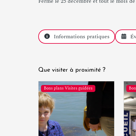
Fermé le 25 décembre et tout le mois de
Informations pratiques
É
Que visiter à proximité ?
Bons plans Visites guidées
Bon