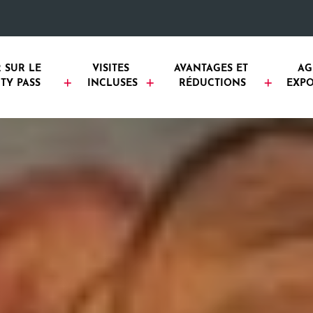
 SUR LE 
VISITES 
AVANTAGES ET 
AG
TY PASS
INCLUSES
RÉDUCTIONS
EXPO