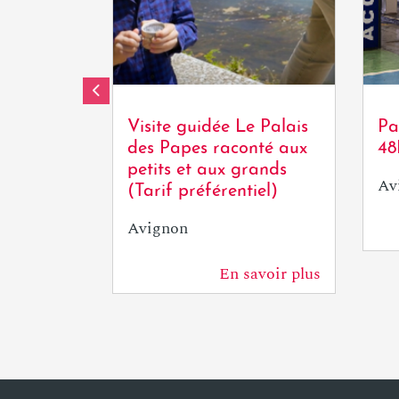
OT
Tour
Visite guidée Le Palais
Pa
des Papes raconté aux
4
petits et aux grands
Av
(Tarif préférentiel)
Avignon
En savoir plus
122 m